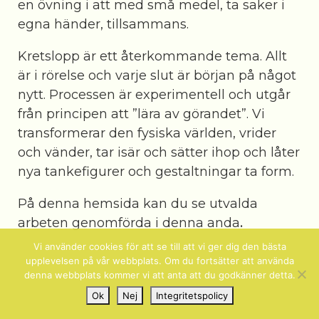
en övning i att med små medel, ta saker i
egna händer, tillsammans.
Kretslopp är ett återkommande tema. Allt
är i rörelse och varje slut är början på något
nytt. Processen är experimentell och utgår
från principen att ”lära av görandet”. Vi
transformerar den fysiska världen, vrider
och vänder, tar isär och sätter ihop och låter
nya tankefigurer och gestaltningar ta form.
På denna hemsida kan du se utvalda
arbeten genomförda i denna anda
.
Vi använder cookies för att se till att vi ger dig den bästa
upplevelsen på vår webbplats. Om du fortsätter att använda
denna webbplats kommer vi att anta att du godkänner detta.
Ok
Nej
Integritetspolicy